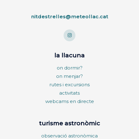
nitdestrelles@meteollac.cat
la llacuna
on dormir?
on menjar?
rutes i excursions
activitats
webcams en directe
turisme astronòmic
observació astronòmica