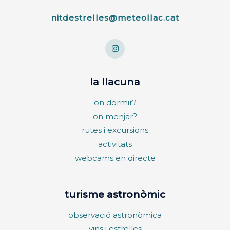
nitdestrelles@meteollac.cat
la llacuna
on dormir?
on menjar?
rutes i excursions
activitats
webcams en directe
turisme astronòmic
observació astronòmica
vins i estrelles